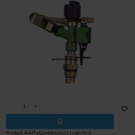
Weniger
Mehr
Product.AddToQuotationList.LoginText