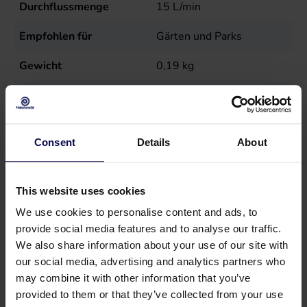
Durchflussmenge
15
L/min
Empfohlen für
Gärten und Parks
Gewicht
0,19
kg
Maximaler Druck
4
Bar
Pop-up
Nein
Consent
Details
About
Verkaufseinheit
st
This website uses cookies
We use cookies to personalise content and ads, to
provide social media features and to analyse our traffic.
We also share information about your use of our site with
Geeignetes Zubehör
our social media, advertising and analytics partners who
may combine it with other information that you’ve
provided to them or that they’ve collected from your use