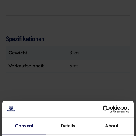
Spezifikationen
Gewicht
3
kg
Verkaufseinheit
5mt
Geeignetes Zubehör
Consent
Details
About