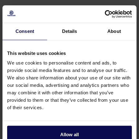
Consent
Details
About
This website uses cookies
We use cookies to personalise content and ads, to
provide social media features and to analyse our traffic.
We also share information about your use of our site with
our social media, advertising and analytics partners who
may combine it with other information that you’ve
Haben Sie eine Frage oder brauchen Sie
provided to them or that they’ve collected from your use
of their services.
Hilfe?
Unsere Spezialisten helfen Ihnen gerne weiter
bei der Suche nach einer passenden Lösung für
Allow all